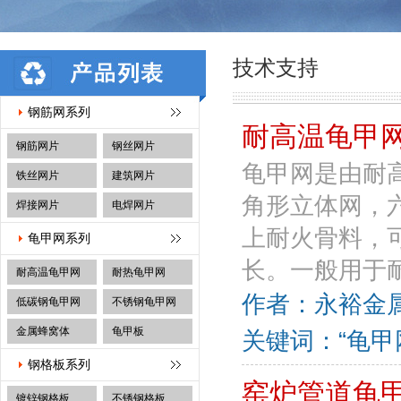
技术支持
钢筋网系列
耐高温龟甲
钢筋网片
钢丝网片
龟甲网是由耐
铁丝网片
建筑网片
角形立体网，
焊接网片
电焊网片
上耐火骨料，
龟甲网系列
长。一般用于耐
耐高温龟甲网
耐热龟甲网
作者：永裕金属丝
低碳钢龟甲网
不锈钢龟甲网
金属蜂窝体
龟甲板
关键词：“龟甲
钢格板系列
窑炉管道龟
镀锌钢格板
不锈钢格板