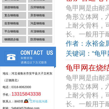
龟甲网是由耐
插接钢格板
压焊钢格板
角形立体网，
复合钢格板
异形钢格板
齿形钢格板
沟盖钢格板
上耐火骨料，
平台钢格板
吊顶钢格板
长。一般用于耐
钢梯踏步板
防滑钢格板
作者：永裕金属丝
关键词：“龟甲
龟甲网在烧
地址：河北省衡水市安平县大子文村东
龟甲网是由耐
（正饶路北）
角形立体网，
电话：0318-8062000
13315843338
上耐火骨料，
手机：
联系人：孙经理
立即在线沟通
长。一般用于耐
邮箱：548404576@qq.com