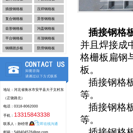
插接钢格板
压焊钢格板
复合钢格板
异形钢格板
齿形钢格板
沟盖钢格板
插接钢格
平台钢格板
吊顶钢格板
并且焊接成
钢梯踏步板
防滑钢格板
格栅板扁钢
板。
插接钢格板
地址：河北省衡水市安平县大子文村东
等。
（正饶路北）
插接钢格
电话：0318-8062000
13315843338
手机：
等。
联系人：孙经理
立即在线沟通
插接钢格
邮箱：548404576@qq.com