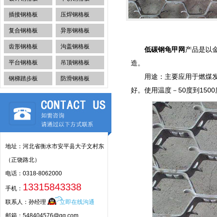
插接钢格板
压焊钢格板
复合钢格板
异形钢格板
齿形钢格板
沟盖钢格板
低碳钢龟甲网
产品是以
平台钢格板
吊顶钢格板
造。
用途：主要应用于燃煤
钢梯踏步板
防滑钢格板
好。使用温度－50度到150
地址：河北省衡水市安平县大子文村东
（正饶路北）
电话：0318-8062000
13315843338
手机：
联系人：孙经理
立即在线沟通
邮箱：548404576@qq.com