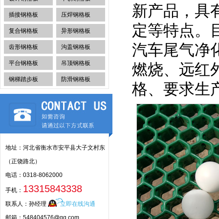
新产品，具
插接钢格板
压焊钢格板
定等特点。
复合钢格板
异形钢格板
汽车尾气净
齿形钢格板
沟盖钢格板
平台钢格板
吊顶钢格板
燃烧、远红
钢梯踏步板
防滑钢格板
格、要求生
地址：河北省衡水市安平县大子文村东
（正饶路北）
电话：0318-8062000
13315843338
手机：
联系人：孙经理
立即在线沟通
邮箱：548404576@qq.com