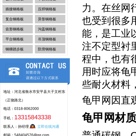
力。在丝网
插接钢格板
压焊钢格板
也受到很多
复合钢格板
异形钢格板
齿形钢格板
沟盖钢格板
能，是工业
平台钢格板
吊顶钢格板
注不定型衬
钢梯踏步板
防滑钢格板
程中，也有
用时应将龟
些耐火材料
地址：河北省衡水市安平县大子文村东
龟甲网
因直
（正饶路北）
电话：0318-8062000
龟甲网
材
13315843338
手机：
联系人：孙经理
立即在线沟通
普通碳钢、O
邮箱：548404576@qq.com