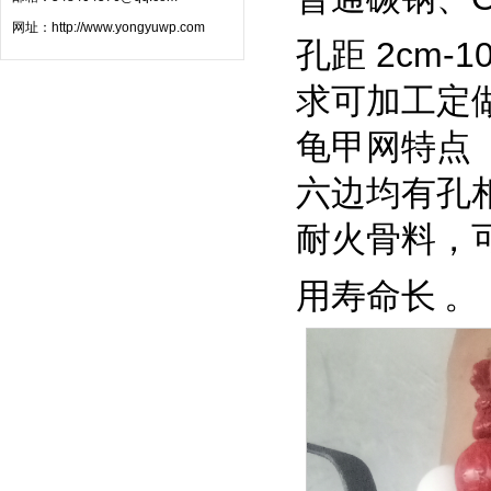
网址：
http://www.yongyuwp.com
孔距 2cm-
求可加工定
龟甲网
特点
六边均有孔
耐火骨料，
用寿命长
。