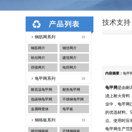
技术支持
钢筋网系列
钢筋网片
钢丝网片
铁丝网片
建筑网片
焊接网片
电焊网片
内容摘要：
龟甲
龟甲网系列
龟甲网
是由
耐
耐高温龟甲网
耐热龟甲网
浇上耐火骨料
低碳钢龟甲网
不锈钢龟甲网
业中，龟甲网
金属蜂窝体
龟甲板
的优选材料。
钢格板系列
点。使用时应
龟甲网生产范围孔
镀锌钢格板
不锈钢格板