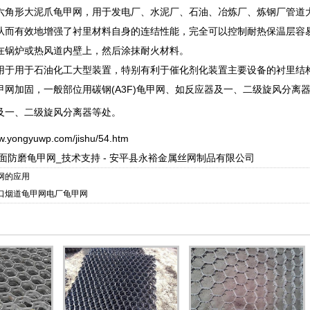
六角形大泥爪龟甲网，用于发电厂、水泥厂、石油、冶炼厂、炼钢厂管道
从而有效地增强了衬里材料自身的连结性能，完全可以控制耐热保温层容
在锅炉或热风道内壁上，然后涂抹耐火材料。
用于用于石油化工大型装置，特别有利于催化剂化装置主要设备的衬里结
网加固，一般部位用碳钢(A3F)龟甲网、如反应器及一、二级旋风分离器、
及一、二级旋风分离器等处。
ww.yongyuwp.com/jishu/54.htm
面防磨龟甲网_技术支持 - 安平县永裕金属丝网制品有限公司
网的应用
口烟道龟甲网电厂龟甲网