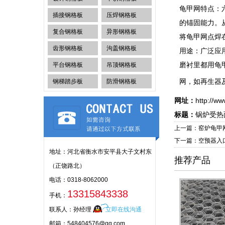
龟甲网特点：
插接钢格板
压焊钢格板
的锚固能力。
复合钢格板
异形钢格板
将龟甲网点焊
齿形钢格板
沟盖钢格板
用途：广泛应
磨衬里都用龟甲
平台钢格板
吊顶钢格板
网，如再生器
钢梯踏步板
防滑钢格板
网址：
http://w
标题：
锅炉受热
上一篇：窑炉龟甲
下一篇：空预器入
地址：河北省衡水市安平县大子文村东
推荐产品
（正饶路北）
电话：0318-8062000
13315843338
手机：
联系人：孙经理
立即在线沟通
邮箱：548404576@qq.com