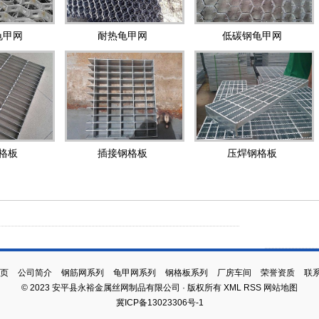
龟甲网
耐热龟甲网
低碳钢龟甲网
格板
插接钢格板
压焊钢格板
页
公司简介
钢筋网系列
龟甲网系列
钢格板系列
厂房车间
荣誉资质
联
© 2023 安平县永裕金属丝网制品有限公司 · 版权所有
XML
RSS
网站地图
冀ICP备13023306号-1