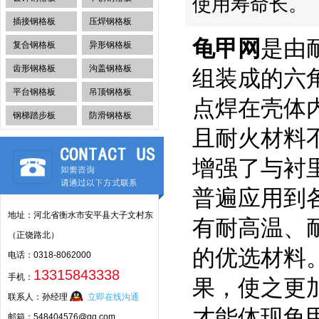
使用寿命长。
插接钢格板
压焊钢格板
龟甲网
是由
复合钢格板
异形钢格板
齿形钢格板
沟盖钢格板
组装成的六
平台钢格板
吊顶钢格板
点焊在壳体
钢梯踏步板
防滑钢格板
且耐火材料
增强了与衬
普遍应用到
地址：河北省衡水市安平县大子文村东
有耐高温、
（正饶路北）
的优选材料
电话：0318-8062000
13315843338
手机：
果，使之更
联系人：孙经理
立即在线沟通
才能体现龟
邮箱：548404576@qq.com