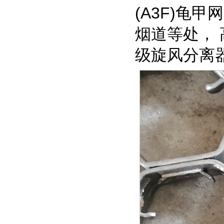
(A3F)龟
烟道等处， 
级旋风分离