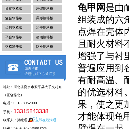
龟甲网
是由
插接钢格板
压焊钢格板
组装成的六
复合钢格板
异形钢格板
齿形钢格板
沟盖钢格板
点焊在壳体
平台钢格板
吊顶钢格板
且耐火材料
钢梯踏步板
防滑钢格板
增强了与衬
普遍应用到
有耐高温、
地址：河北省衡水市安平县大子文村东
的优选材料
（正饶路北）
果，使之更
电话：0318-8062000
13315843338
手机：
才能体现龟
联系人：孙经理
立即在线沟通
壁焊在一起
邮箱：548404576@qq.com